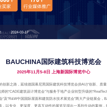
！
2024-03-17
享受超大视野的居家生活体验
2024-03-12
BAUCHINA国际建筑科技博览会
产
2024-03-12
2025年11月5-8日 上海新国际博览中心
2024-03-12
创新之路，延续德国幕尼黑国际建筑科技博览会(BAU)“创新、质
满活力
2023-08-10
的“CADE建筑设计博览会”与服务于地产企业转型升级的“RealTe
会“及“R&W中国国际屋面和建筑防水技术展览会”两大产业链展会，BA
展览主题，以专业、更深度、更具互动性的展览呈现出一系列生动的案例