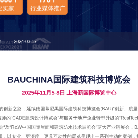
！
2024-03-17
享受超大视野的居家生活体验
2024-03-12
BAUCHINA国际建筑科技博览会
产
2024-03-12
2025年11月5-8日 上海新国际博览中心
2024-03-12
创新之路，延续德国幕尼黑国际建筑科技博览会(BAU)“创新、质
满活力
2023-08-10
的“CADE建筑设计博览会”与服务于地产企业转型升级的“RealTe
会“及“R&W中国国际屋面和建筑防水技术展览会”两大产业链展会，BA
展览主题，以专业、更深度、更具互动性的展览呈现出一系列生动的案例