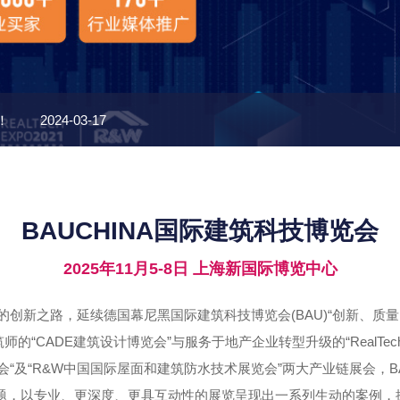
！
2024-03-17
享受超大视野的居家生活体验
2024-03-12
BAUCHINA国际建筑科技博览会
产
2024-03-12
2025年11月5-8日 上海新国际博览中心
2024-03-12
创新之路，延续德国幕尼黑国际建筑科技博览会(BAU)“创新、质
满活力
2023-08-10
的“CADE建筑设计博览会”与服务于地产企业转型升级的“RealTe
会“及“R&W中国国际屋面和建筑防水技术展览会”两大产业链展会，BA
展览主题，以专业、更深度、更具互动性的展览呈现出一系列生动的案例